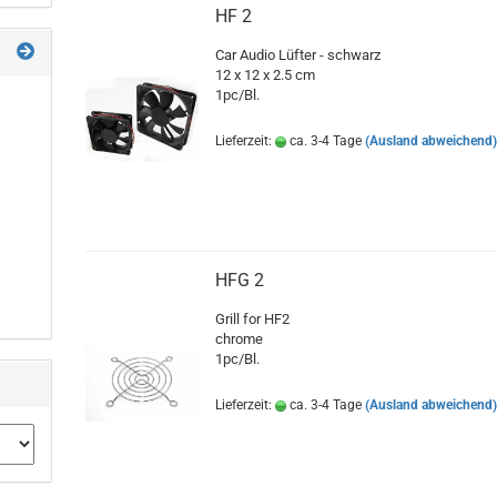
HF 2
Car Audio Lüfter - schwarz
12 x 12 x 2.5 cm
1pc/Bl.
Lieferzeit:
ca. 3-4 Tage
(Ausland abweichend
HFG 2
Grill for HF2
chrome
1pc/Bl.
Lieferzeit:
ca. 3-4 Tage
(Ausland abweichend