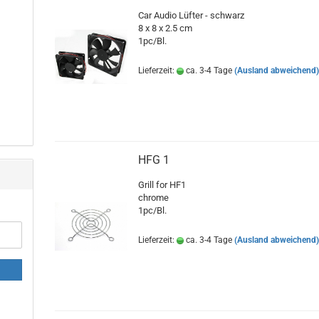
Car Audio Lüfter - schwarz
8 x 8 x 2.5 cm
1pc/Bl.
Lieferzeit:
ca. 3-4 Tage
(Ausland abweichend
HFG 1
Grill for HF1
chrome
1pc/Bl.
Lieferzeit:
ca. 3-4 Tage
(Ausland abweichend