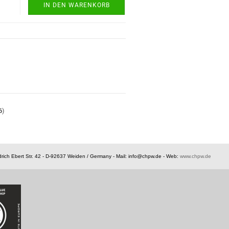
IN DEN WARENKORB
6
)
rich Ebert Str. 42 - D-92637 Weiden / Germany -
Mail: info@chpw.de - Web:
www.chpw.de