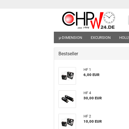
µ-DIMENSION
EXCURSION
HOL
Bestseller
HF 1
6,00 EUR
HF 4
30,00 EUR
HF 2
10,00 EUR