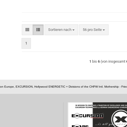
Sortieren nach
pro Seite
Sortieren nach
56 pro Seite
1
1
bis
6
(von insgesamt
nsion Europe, EXCURSION, Hollywood ENERGETIC = Divisions of the CHPW Intl. Mothership - Fried