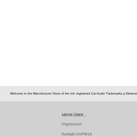
Welcome to the Manufacturer Store of the intl. registered Car Audio Trademarks µ-Dime
MEHR ÜBER...
Impressum
Kontakt CHPW24