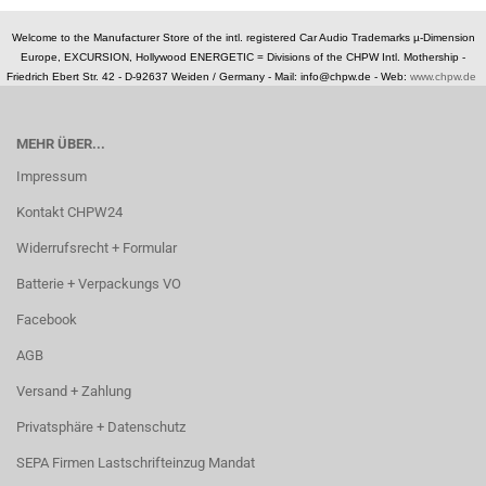
Welcome to the Manufacturer Store of the intl. registered Car Audio Trademarks µ-Dimension
Europe, EXCURSION, Hollywood ENERGETIC = Divisions of the CHPW Intl. Mothership -
Friedrich Ebert Str. 42 - D-92637 Weiden / Germany -
Mail: info@chpw.de - Web:
www.chpw.de
MEHR ÜBER...
Impressum
Kontakt CHPW24
Widerrufsrecht + Formular
Batterie + Verpackungs VO
Facebook
AGB
Versand + Zahlung
Privatsphäre + Datenschutz
SEPA Firmen Lastschrifteinzug Mandat