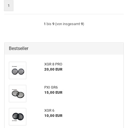
1
1
bis
9
(von insgesamt
9
)
Bestseller
XGR 8 PRO
20,00 EUR
PXI GR6
15,00 EUR
XGR 6
10,00 EUR