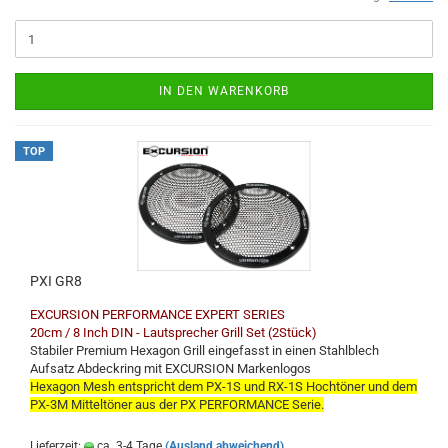
IN DEN WARENKORB
TOP
PXI GR8
EXCURSION PERFORMANCE EXPERT SERIES
20cm / 8 Inch DIN - Lautsprecher Grill Set (2Stück)
Stabiler Premium Hexagon Grill eingefasst in einen Stahlblech
Aufsatz Abdeckring mit EXCURSION Markenlogos
Hexagon Mesh entspricht dem PX-1S und RX-1S Hochtöner und dem
PX-3M Mitteltöner aus der PX PERFORMANCE Serie.
Lieferzeit:
ca. 3-4 Tage
(Ausland abweichend)