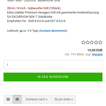
SXRT 8SG - 20cm/8" Subwoofer Grill
20cm / 8 Inch - Subwoofer Grill (1Stück)
Extra stabiler Premium Hexagon Grill mit gummierter Korbeinfassung
für EXCURSION GEN T Stahlkörbe.
Empfohlen für : SXR 8 D2/4 und SXT 8 D2/4
Lieferzeit:
ca. 3-4 Tage
(Ausland abweichend)
15,00 EUR
inkl. 19% MwSt. zzgl.
Versand
IN DEN WARENKORB
Sortieren nach
pro Seite
Sortieren nach
56 pro Seite