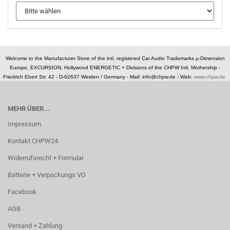
Welcome to the Manufacturer Store of the intl. registered Car Audio Trademarks µ-Dimension
Europe, EXCURSION, Hollywood ENERGETIC = Divisions of the CHPW Intl. Mothership -
Friedrich Ebert Str. 42 - D-92637 Weiden / Germany -
Mail: info@chpw.de - Web:
www.chpw.de
MEHR ÜBER...
Impressum
Kontakt CHPW24
Widerrufsrecht + Formular
Batterie + Verpackungs VO
Facebook
AGB
Versand + Zahlung