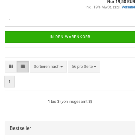
Nur 19,50 EUR
inkl. 19% MwSt. zzgl.
Versand
IN DEN WARENKORB
Sortieren nach
pro Seite
Sortieren nach
56 pro Seite
1
1
bis
3
(von insgesamt
3
)
Bestseller