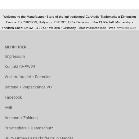
Welcome to the Manufacturer Store of the intl. registered Car Audio Trademarks µ-Dimension
Europe, EXCURSION, Hollywood ENERGETIC = Divisions of the CHPW Intl. Mothership -
Friedrich Ebert Str. 42 - D-92637 Weiden / Germany -
Mail: info@chpw.de - Web:
www.chpw.de
MEHR ÜBER...
Impressum
Kontakt CHPW24
Widerrufsrecht + Formular
Batterie + Verpackungs VO
Facebook
AGB
Versand + Zahlung
Privatsphäre + Datenschutz
SEPA Firmen Lastschrifteinzug Mandat