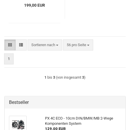
199,00 EUR
Sortieren nach
pro Seite
Sortieren nach
56 pro Seite
1
1
bis
3
(von insgesamt
3
)
Bestseller
PX 4C ECO - 10cm DIN/BMW/MB 2-Wege
Komponenten System
129,00 EUR