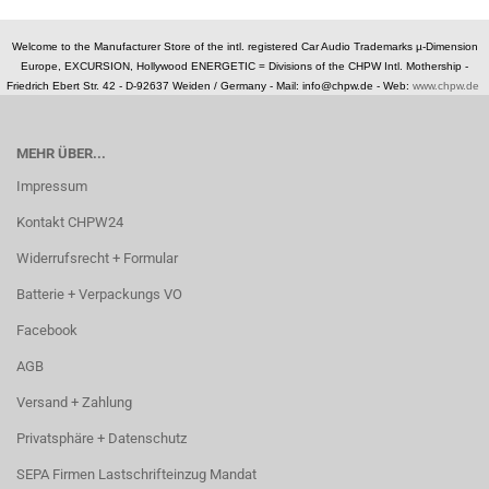
Welcome to the Manufacturer Store of the intl. registered Car Audio Trademarks µ-Dimension
Europe, EXCURSION, Hollywood ENERGETIC = Divisions of the CHPW Intl. Mothership -
Friedrich Ebert Str. 42 - D-92637 Weiden / Germany -
Mail: info@chpw.de - Web:
www.chpw.de
MEHR ÜBER...
Impressum
Kontakt CHPW24
Widerrufsrecht + Formular
Batterie + Verpackungs VO
Facebook
AGB
Versand + Zahlung
Privatsphäre + Datenschutz
SEPA Firmen Lastschrifteinzug Mandat