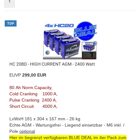
1
TOP
HC 20BD - HIGH CURRENT AGM - 2400 Watt
EUVP
299,00 EUR
80 Ah Norm.Capacity,
Cold Cranking 1000 A,
Pulse Cranking 2400 A,
Short Circuit 4000 A,
LxWxH 181 x 304 x 167 mm - 26 kg
Echte AGM - Wartungsfrei - Liegend einsetzbar - M6 inkl. /
Pole
optional
Hier im begrenzt verfügbaren BLUE DEAL im 4er Pack zum