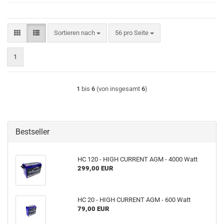
Sortieren nach
pro Seite
Sortieren nach
56 pro Seite
1
1
bis
6
(von insgesamt
6
)
Bestseller
HC 120 - HIGH CURRENT AGM - 4000 Watt
299,00 EUR
HC 20 - HIGH CURRENT AGM - 600 Watt
79,00 EUR