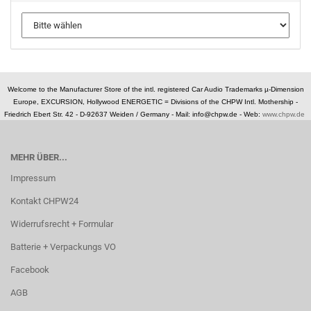
Welcome to the Manufacturer Store of the intl. registered Car Audio Trademarks µ-Dimension
Europe, EXCURSION, Hollywood ENERGETIC = Divisions of the CHPW Intl. Mothership -
Friedrich Ebert Str. 42 - D-92637 Weiden / Germany -
Mail: info@chpw.de - Web:
www.chpw.de
MEHR ÜBER...
Impressum
Kontakt CHPW24
Widerrufsrecht + Formular
Batterie + Verpackungs VO
Facebook
AGB