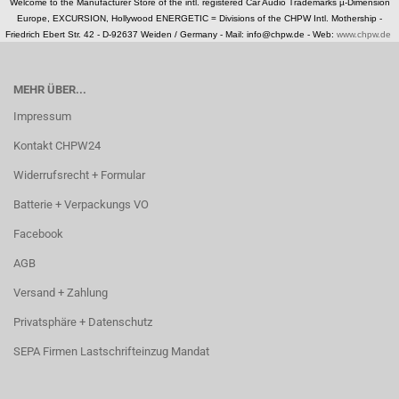
Welcome to the Manufacturer Store of the intl. registered Car Audio Trademarks µ-Dimension
Europe, EXCURSION, Hollywood ENERGETIC = Divisions of the CHPW Intl. Mothership -
Friedrich Ebert Str. 42 - D-92637 Weiden / Germany -
Mail: info@chpw.de - Web:
www.chpw.de
MEHR ÜBER...
Impressum
Kontakt CHPW24
Widerrufsrecht + Formular
Batterie + Verpackungs VO
Facebook
AGB
Versand + Zahlung
Privatsphäre + Datenschutz
SEPA Firmen Lastschrifteinzug Mandat