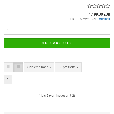
1.199,00 EUR
inkl. 19% MwSt. zzgl.
Versand
IN DEN WARENKORB
Sortieren nach
pro Seite
Sortieren nach
56 pro Seite
1
1
bis
2
(von insgesamt
2
)