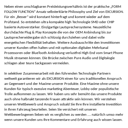
Neben einen unschlagbaren Preisleistungsverhältnis ist der praktische „FORM
FOLLOW FUNCTION“ Ansatz selbsterklärte Philosophy und Ziel von EXCURSION.
Für ein „Besser“ wird konstant hinterfragt und kommt wieder auf dem
Prüfstand. So entstehen ultra kompakte high Technologie SMD oder CHIP
basierte Autoverstärker. Einzigartige Lautsprechersysteme. Neuzeitliche
durchdachte Plug & Play Konzepte die von der OEM Anbindung bis zur
Lautsprecherwidergabe sich schlüssig durchziehen und dabei volle
energetischen Flexibilität behalten. Weitere Ausbauschritte den Investitionen
unserer Kunden offen halten und mit optionalen digitalen Mehrkanal
Prozessoren oder BlueTooth Anbindung verlustfrei High End vom Smart Phone
Musik streamen können. Die Brücke zwischen Pure Audio und Digitalogie
schlagen aber teure Sackgassen vermeiden.
In selektiver Zusammenarbeit mit den führenden Technologie Partnern
weltweit garantieren wir als EXCURSION einen für uns traditionellen Anspruch
an Gegenwert und der Maxime unserer Produkte. Eine Maxime ohne unsere
Kunden für typisch exessive marketing Abenteuer, Lobby oder populistische
Trolle aufkommen zu lassen. Wir haben uns sehr bemüht das unsere Produkte
auch ohne halbnakt tanzende Frauen attraktiv sein können. Wir verstehen
unseren Wettbewerb und Anspruch sobald Sie Ihre Ihre installierte Investition
in Ihren Fahrzeug beurteilen. Seien Sie versichert mit unseren
Wettbewerbsgenen lieben wir es verglichen zu werden …. natürlich umso mehr
wenn unsere Kunden uns Ihre Kommentare und Erfahrung auch wissen lassen.