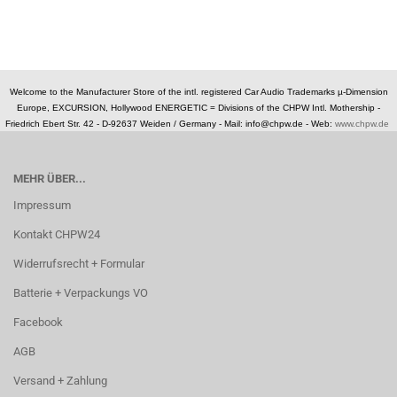
Welcome to the Manufacturer Store of the intl. registered Car Audio Trademarks µ-Dimension
Europe, EXCURSION, Hollywood ENERGETIC = Divisions of the CHPW Intl. Mothership -
Friedrich Ebert Str. 42 - D-92637 Weiden / Germany -
Mail: info@chpw.de - Web:
www.chpw.de
MEHR ÜBER...
Impressum
Kontakt CHPW24
Widerrufsrecht + Formular
Batterie + Verpackungs VO
Facebook
AGB
Versand + Zahlung