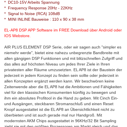
* DC10-15V Arbeits Spannung
* Frequency Response 20Hz - 22KHz
* Signal to Noise (RCA) 108dB
* MINI INLINE Bauweise : 110 x 90 x 38 mm
EL-AP8 DSP APP Software im FREE Download über Android oder
IOS Webstore.
AIR PLUS ELEMENT DSP Serie, oder wir sagen auch "simpler es
niemehr werde", bietet eine nahezu unbegrenzte Bandbreite mit
allen gängigen DSP Funktionen und mit blitzschnellen Zufgriff und
das alles auf höchsten Niveau um jedes Ihrer Ziele in Ihren
privatesten aller Räume umzusetzten. EL AP8 ist der Baustein der
jederzeit in jedem Konzept zu finden sein sollte oder jederzeit in
allen Konzepten ergänzt werden kann. Wir beschwören keine
Zeitenwende aber die EL AP8 hat die Ambitionen und Fähigkeiten
viel für den klassischen Konsumenten künftig zu bewegen und
ihm ein absolutes Profitool in die Hand zu geben. Mit Cinch Ein-
und Ausgängen, steckbaren Stromanschluß und einen Reset
Knopf ausgestattet ist die EL AP8 an Übersichtlichkeit nicht zu
überbieten und ist auch gerade mal nur Handgroß. Mit
modernsten AKM Chips ausgestattet in 96KHz/32 Bit Sampling
zieht sie mit den größten Prozessoren am Markt gleich und das