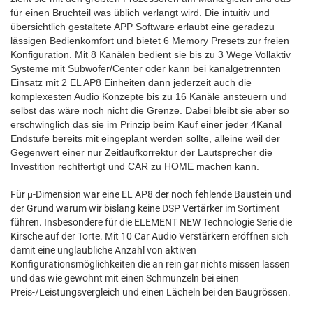
für einen Bruchteil was üblich verlangt wird. Die intuitiv und
übersichtlich gestaltete APP Software erlaubt eine geradezu
lässigen Bedienkomfort und bietet 6 Memory Presets zur freien
Konfiguration. Mit 8 Kanälen bedient sie bis zu 3 Wege Vollaktiv
Systeme mit Subwofer/Center oder kann bei kanalgetrennten
Einsatz mit 2 EL AP8 Einheiten dann jederzeit auch die
komplexesten Audio Konzepte bis zu 16 Kanäle ansteuern und
selbst das wäre noch nicht die Grenze. Dabei bleibt sie aber so
erschwinglich das sie im Prinzip beim Kauf einer jeder 4Kanal
Endstufe bereits mit eingeplant werden sollte, alleine weil der
Gegenwert einer nur Zeitlaufkorrektur der Lautsprecher die
Investition rechtfertigt und CAR zu HOME machen kann.
Für µ-Dimension war eine EL AP8 der noch fehlende Baustein und
der Grund warum wir bislang keine DSP Vertärker im Sortiment
führen. Insbesondere für die ELEMENT NEW Technologie Serie die
Kirsche auf der Torte. Mit 10 Car Audio Verstärkern eröffnen sich
damit eine unglaubliche Anzahl von aktiven
Konfigurationsmöglichkeiten die an rein gar nichts missen lassen
und das wie gewohnt mit einen Schmunzeln bei einen
Preis-/Leistungsvergleich und einen Lächeln bei den Baugrössen.