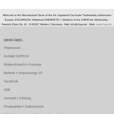
Welcome to the Manufacturer Store of the intl. registered Car Audio Trademarks µ-Dimension
Europe, EXCURSION, Hollywood ENERGETIC = Divisions of the CHPW Intl. Mothership -
Friedrich Ebert Str. 42 - D-92637 Weiden / Germany -
Mail: info@chpw.de - Web:
www.chpw.de
MEHR ÜBER...
Impressum
Kontakt CHPW24
Widerrufsrecht + Formular
Batterie + Verpackungs VO
Facebook
AGB
Versand + Zahlung
Privatsphäre + Datenschutz