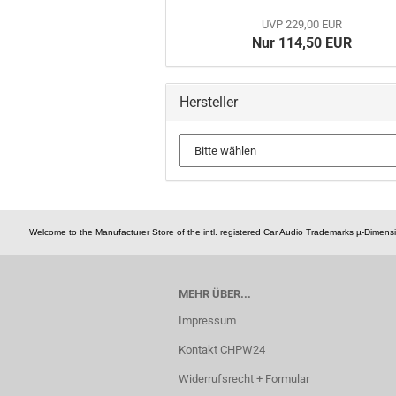
UVP 229,00 EUR
Nur 114,50 EUR
Hersteller
Welcome to the Manufacturer Store of the intl. registered Car Audio Trademarks µ-Dime
MEHR ÜBER...
Impressum
Kontakt CHPW24
Widerrufsrecht + Formular