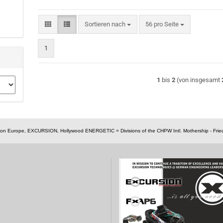
Sortieren nach
pro Seite
Sortieren nach
56 pro Seite
1
1
bis
2
(von insgesamt
nsion Europe, EXCURSION, Hollywood ENERGETIC = Divisions of the CHPW Intl. Mothership - Fried