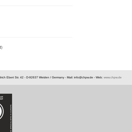
2
)
rich Ebert Str. 42 - D-92637 Weiden / Germany -
Mail: info@chpw.de - Web:
www.chpw.de