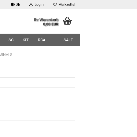
DE
Login
Merkzettel
Ihr Warenkorb
0,00 EUR
SC
KIT
RCA
SALE
MINALS