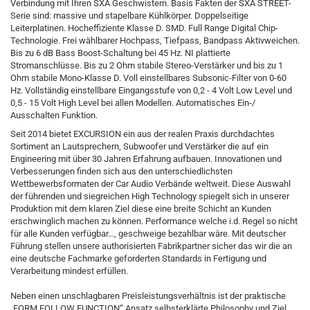
Verbindung mit Ihren SXA Geschwistern. Basis Fakten der SXA STREET-
Serie sind: massive und stapelbare Kühlkörper. Doppelseitige
Leiterplatinen. Hocheffiziente Klasse D. SMD. Full Range Digital Chip-
Technologie. Frei wählbarer Hochpass, Tiefpass, Bandpass Aktivweichen.
Bis zu 6 dB Bass Boost-Schaltung bei 45 Hz. NI plattierte
Stromanschlüsse. Bis zu 2 Ohm stabile Stereo-Verstärker und bis zu 1
Ohm stabile Mono-Klasse D. Voll einstellbares Subsonic-Filter von 0-60
Hz. Vollständig einstellbare Eingangsstufe von 0,2 - 4 Volt Low Level und
0,5 - 15 Volt High Level bei allen Modellen. Automatisches Ein-/
Ausschalten Funktion.
Seit 2014 bietet EXCURSION ein aus der realen Praxis durchdachtes
Sortiment an Lautsprechern, Subwoofer und Verstärker die auf ein
Engineering mit über 30 Jahren Erfahrung aufbauen. Innovationen und
Verbesserungen finden sich aus den unterschiedlichsten
Wettbewerbsformaten der Car Audio Verbände weltweit. Diese Auswahl
der führenden und siegreichen High Technology spiegelt sich in unserer
Produktion mit dem klaren Ziel diese eine breite Schicht an Kunden
erschwinglich machen zu können. Performance welche i.d. Regel so nicht
für alle Kunden verfügbar…, geschweige bezahlbar wäre. Mit deutscher
Führung stellen unsere authorisierten Fabrikpartner sicher das wir die an
eine deutsche Fachmarke geforderten Standards in Fertigung und
Verarbeitung mindest erfüllen.
Neben einen unschlagbaren Preisleistungsverhältnis ist der praktische
„FORM FOLLOW FUNCTION“ Ansatz selbsterklärte Philosophy und Ziel