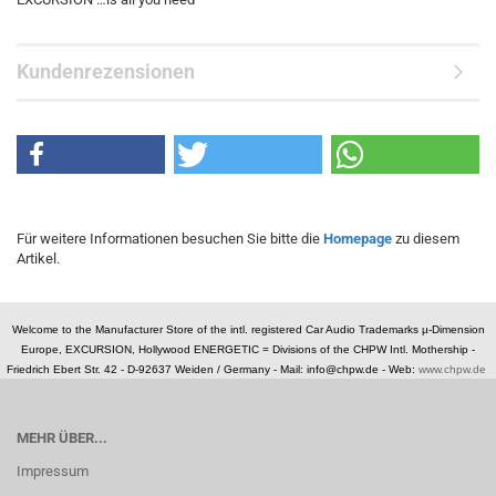
Kundenrezensionen
Für weitere Informationen besuchen Sie bitte die
Homepage
zu diesem
Artikel.
Welcome to the Manufacturer Store of the intl. registered Car Audio Trademarks µ-Dimension
Europe, EXCURSION, Hollywood ENERGETIC = Divisions of the CHPW Intl. Mothership -
Friedrich Ebert Str. 42 - D-92637 Weiden / Germany -
Mail: info@chpw.de - Web:
www.chpw.de
MEHR ÜBER...
Impressum