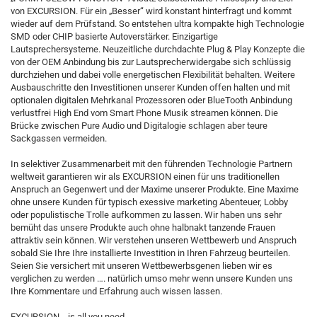
von EXCURSION. Für ein „Besser“ wird konstant hinterfragt und kommt
wieder auf dem Prüfstand. So entstehen ultra kompakte high Technologie
SMD oder CHIP basierte Autoverstärker. Einzigartige
Lautsprechersysteme. Neuzeitliche durchdachte Plug & Play Konzepte die
von der OEM Anbindung bis zur Lautsprecherwidergabe sich schlüssig
durchziehen und dabei volle energetischen Flexibilität behalten. Weitere
Ausbauschritte den Investitionen unserer Kunden offen halten und mit
optionalen digitalen Mehrkanal Prozessoren oder BlueTooth Anbindung
verlustfrei High End vom Smart Phone Musik streamen können. Die
Brücke zwischen Pure Audio und Digitalogie schlagen aber teure
Sackgassen vermeiden.
In selektiver Zusammenarbeit mit den führenden Technologie Partnern
weltweit garantieren wir als EXCURSION einen für uns traditionellen
Anspruch an Gegenwert und der Maxime unserer Produkte. Eine Maxime
ohne unsere Kunden für typisch exessive marketing Abenteuer, Lobby
oder populistische Trolle aufkommen zu lassen. Wir haben uns sehr
bemüht das unsere Produkte auch ohne halbnakt tanzende Frauen
attraktiv sein können. Wir verstehen unseren Wettbewerb und Anspruch
sobald Sie Ihre Ihre installierte Investition in Ihren Fahrzeug beurteilen.
Seien Sie versichert mit unseren Wettbewerbsgenen lieben wir es
verglichen zu werden …. natürlich umso mehr wenn unsere Kunden uns
Ihre Kommentare und Erfahrung auch wissen lassen.
EXCURSION …is all you need