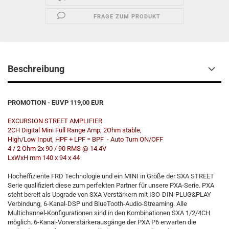
FRAGE ZUM PRODUKT
Beschreibung
PROMOTION - EUVP 119,00 EUR
EXCURSION STREET AMPLIFIER
2CH Digital Mini Full Range Amp, 2Ohm stable,
High/Low Input, HPF + LPF = BPF - Auto Turn ON/OFF
4 / 2 Ohm 2x 90 / 90 RMS @ 14.4V
LxWxH mm 140 x 94 x 44
Hocheffiziente FRD Technologie und ein MINI in Größe der SXA STREET
Serie qualifiziert diese zum perfekten Partner für unsere PXA-Serie. PXA
steht bereit als Upgrade von SXA Verstärkern mit ISO-DIN-PLUG&PLAY
Verbindung, 6-Kanal-DSP und BlueTooth-Audio-Streaming. Alle
Multichannel-Konfigurationen sind in den Kombinationen SXA 1/2/4CH
möglich. 6-Kanal-Vorverstärkerausgänge der PXA P6 erwarten die