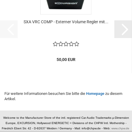
SXA VRC COMP - Externer Volume Regler mit...
50,00 EUR
Für weitere Informationen besuchen Sie bitte die
Homepage
zu diesem
Artikel.
Welcome to the Manufacturer Store of the intl. registered Car Audio Trademarks µ-Dimension
Europe, EXCURSION, Hollywood ENERGETIC = Divisions of the CHPW Intl. Mothership -
Friedrich Ebert Str. 42 - D-92637 Weiden / Germany -
Mail: info@chpw.de - Web:
www.chpw.de