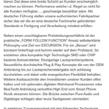
klaren Ziel diese eine breite Schicht an Kunden erschwinglich
machen zu können. Performance welche i.d. Regel so nicht für
alle Kunden verfügbar…, geschweige bezahlbar wäre. Mit
deutscher Führung stellen unsere authorisierten Fabrikpartner
sicher das wir die an eine deutsche Fachmarke geforderten
Standards in Fertigung und Verarbeitung mindest erfüllen.
Neben einen unschlagbaren Preisleistungsverhältnis ist der
praktische „FORM FOLLOW FUNCTION“ Ansatz selbsterklärte
Philosophy und Ziel von EXCURSION. Für ein „Besser“ wird
konstant hinterfragt und kommt wieder auf dem Prüfstand. So
entstehen ultra kompakte high Technologie SMD oder CHIP
basierte Autoverstärker. Einzigartige Lautsprechersysteme.
Neuzeitliche durchdachte Plug & Play Konzepte die von der OEM
Anbindung bis zur Lautsprecherwidergabe sich schlüssig
durchziehen und dabei volle energetischen Flexibilität behalten.
Weitere Ausbauschritte den Investitionen unserer Kunden offen
halten und mit optionalen digitalen Mehrkanal Prozessoren oder
BlueTooth Anbindung verlustfrei High End vom Smart Phone
Musik streamen können. Die Brücke zwischen Pure Audio und
Digitalogie schlagen aber teure Sackgassen vermeiden.
In selektiver Zusammenarbeit mit den führenden Technologie