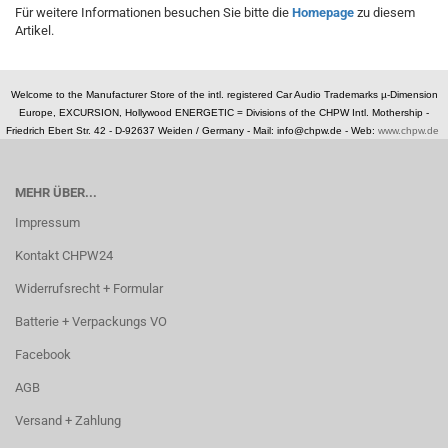
Für weitere Informationen besuchen Sie bitte die
Homepage
zu diesem
Artikel.
Welcome to the Manufacturer Store of the intl. registered Car Audio Trademarks µ-Dimension
Europe, EXCURSION, Hollywood ENERGETIC = Divisions of the CHPW Intl. Mothership -
Friedrich Ebert Str. 42 - D-92637 Weiden / Germany -
Mail: info@chpw.de - Web:
www.chpw.de
MEHR ÜBER...
Impressum
Kontakt CHPW24
Widerrufsrecht + Formular
Batterie + Verpackungs VO
Facebook
AGB
Versand + Zahlung