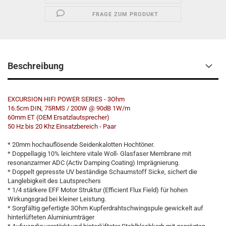
FRAGE ZUM PRODUKT
Beschreibung
EXCURSION HIFI POWER SERIES - 3Ohm
16.5cm DIN, 75RMS / 200W @ 90dB 1W/m
60mm ET (OEM Ersatzlautsprecher)
50 Hz bis 20 Khz Einsatzbereich - Paar
* 20mm hochauflösende Seidenkalotten Hochtöner.
* Doppellagig 10% leichtere vitale Woll- Glasfaser Membrane mit
resonanzarmer ADC (Activ Damping Coating) Imprägnierung.
* Doppelt gepresste UV beständige Schaumstoff Sicke, sichert die
Langlebigkeit des Lautsprechers
* 1/4 stärkere EFF Motor Struktur (Efficient Flux Field) für hohen
Wirkungsgrad bei kleiner Leistung.
* Sorgfältig gefertigte 3Ohm Kupferdrahtschwingspule gewickelt auf
hinterlüfteten Aluminiumträger