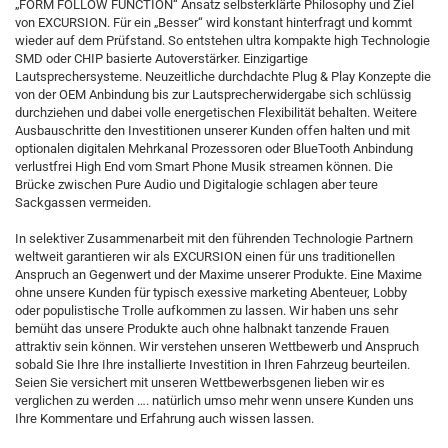
„FORM FOLLOW FUNCTION“ Ansatz selbsterklärte Philosophy und Ziel
von EXCURSION. Für ein „Besser“ wird konstant hinterfragt und kommt
wieder auf dem Prüfstand. So entstehen ultra kompakte high Technologie
SMD oder CHIP basierte Autoverstärker. Einzigartige
Lautsprechersysteme. Neuzeitliche durchdachte Plug & Play Konzepte die
von der OEM Anbindung bis zur Lautsprecherwidergabe sich schlüssig
durchziehen und dabei volle energetischen Flexibilität behalten. Weitere
Ausbauschritte den Investitionen unserer Kunden offen halten und mit
optionalen digitalen Mehrkanal Prozessoren oder BlueTooth Anbindung
verlustfrei High End vom Smart Phone Musik streamen können. Die
Brücke zwischen Pure Audio und Digitalogie schlagen aber teure
Sackgassen vermeiden.
In selektiver Zusammenarbeit mit den führenden Technologie Partnern
weltweit garantieren wir als EXCURSION einen für uns traditionellen
Anspruch an Gegenwert und der Maxime unserer Produkte. Eine Maxime
ohne unsere Kunden für typisch exessive marketing Abenteuer, Lobby
oder populistische Trolle aufkommen zu lassen. Wir haben uns sehr
bemüht das unsere Produkte auch ohne halbnakt tanzende Frauen
attraktiv sein können. Wir verstehen unseren Wettbewerb und Anspruch
sobald Sie Ihre Ihre installierte Investition in Ihren Fahrzeug beurteilen.
Seien Sie versichert mit unseren Wettbewerbsgenen lieben wir es
verglichen zu werden …. natürlich umso mehr wenn unsere Kunden uns
Ihre Kommentare und Erfahrung auch wissen lassen.