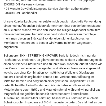
* Aufwendig verstärkt und hinterlüfteter Stahlblechkorb mit geprägten
EXCURSION Markensymbolen.
* 24 Monate Gewährleistung und Service über den authorisierten
EXCURSION Fachhändler
Unsere Koaxial Lautsprecher setzten sich deutlich durch die Verwendung
eines hochauflösenden Seidenkalotten Hochtöner von der breiten Masse
ab. Die breite Masse, welche den Markt mit billigen Mylar oder Metallfilm
Geräuscherzeugern überflutet oder den Eindruck erwecken möchte je
mehr man davon an Stückzahl vor der eigentlichen Lautsprecher
Membrane montiert desto besser wird vermeintlich ein Gegenwert
angeboten.
Bei unserer SHX - STREET HIGH POWER Serie ist jedoch nicht nur der
Hochtöner zu erwähnen. Es gibt verschiedene weitere Verbesserungen die
einen deutlichen Unterschied und zu Ihrer Wahl machen. Zuerst haben wir
das Gewicht mit einer extravaganten und vitaleren Membrane abgesenkt
welche aus einer Kombination von natürlicher Wolle und Glasfasern
basiert. Hier allein ergibt sich bereits eine verbesserte Auflösung im
Mittelton Bereich und sorgt nach einer gewissen Einspielzeit für eine
ordentliche Attacke im Fundament. Als nächstes erhöhten wir die
Motorleistung durch Größe und Magnetmaterial, während wir parallel das
Magnetfeld ausgedehnt haben für ein verbesserte kontrollierete
Auslenkung. Da nur "Mehr Leistung" besser ist als Leistung ist auch die
Schwingspulen Impedanz auf 3 OHm reduziert worden. Das ist hart an der