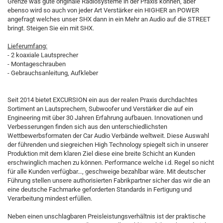
Grenze was gute originale Radiosysteme in der Praxis können, aber
ebenso wird so auch von jeder Art Verstärker ein HIGHER an POWER
angefragt welches unser SHX dann in ein Mehr an Audio auf die STREET
bringt. Steigen Sie ein mit SHX.
Lieferumfang:
- 2 koaxiale Lautsprecher
- Montageschrauben
- Gebrauchsanleitung, Aufkleber
Seit 2014 bietet EXCURSION ein aus der realen Praxis durchdachtes
Sortiment an Lautsprechern, Subwoofer und Verstärker die auf ein
Engineering mit über 30 Jahren Erfahrung aufbauen. Innovationen und
Verbesserungen finden sich aus den unterschiedlichsten
Wettbewerbsformaten der Car Audio Verbände weltweit. Diese Auswahl
der führenden und siegreichen High Technology spiegelt sich in unserer
Produktion mit dem klaren Ziel diese eine breite Schicht an Kunden
erschwinglich machen zu können. Performance welche i.d. Regel so nicht
für alle Kunden verfügbar…, geschweige bezahlbar wäre. Mit deutscher
Führung stellen unsere authorisierten Fabrikpartner sicher das wir die an
eine deutsche Fachmarke geforderten Standards in Fertigung und
Verarbeitung mindest erfüllen.
Neben einen unschlagbaren Preisleistungsverhältnis ist der praktische