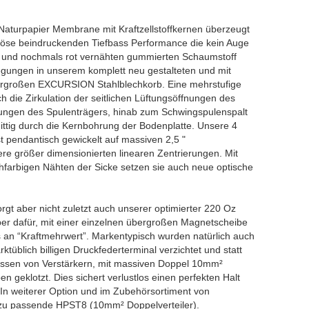
 Naturpapier Membrane mit Kraftzellstoffkernen überzeugt
nöse beindruckenden Tiefbass Performance die kein Auge
n und nochmals rot vernähten gummierten Schaumstoff
gungen in unserem komplett neu gestalteten und mit
bergroßen EXCURSION Stahlblechkorb. Eine mehrstufige
ch die Zirkulation der seitlichen Lüftungsöffnungen des
nungen des Spulenträgers, hinab zum Schwingspulenspalt
ttig durch die Kernbohrung der Bodenplatte. Unsere 4
 pendantisch gewickelt auf massiven 2,5 "
ere größer dimensionierten linearen Zentrierungen. Mit
chfarbigen Nähten der Sicke setzen sie auch neue optische
rgt aber nicht zuletzt auch unserer optimierter 220 Oz
aber dafür, mit einer einzelnen übergroßen Magnetscheibe
es an “Kraftmehrwert”. Markentypisch wurden natürlich auch
tüblich billigen Druckfederterminal verzichtet und statt
üssen von Verstärkern, mit massiven Doppel 10mm²
geklotzt. Dies sichert verlustlos einen perfekten Halt
In weiterer Option und im Zubehörsortiment von
zu passende HPST8 (10mm² Doppelverteiler).