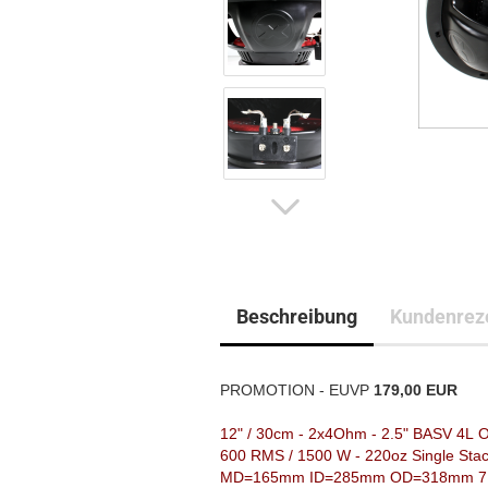
Beschreibung
Kundenrez
PROMOTION - EUVP
179,00 EUR
voraussichtlich lieferbar 02/21
12" / 30cm - 2x4Ohm - 2.5" BASV 4L 
600 RMS / 1500 W - 220oz Single Sta
MD=165mm ID=285mm OD=318mm 7.