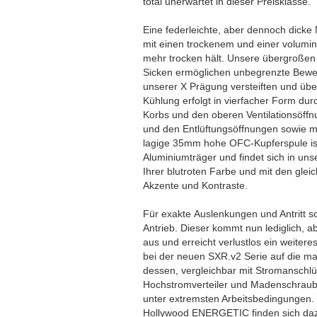
total unerwartet in dieser Preisklasse.
Eine federleichte, aber dennoch dicke
mit einen trockenem und einer volumi
mehr trocken hält. Unsere übergroße
Sicken ermöglichen unbegrenzte Bewe
unserer X Prägung versteiften und ü
Kühlung erfolgt in vierfacher Form dur
Korbs und den oberen Ventilationsöff
und den Entlüftungsöffnungen sowie mi
lagige 35mm hohe OFC-Kupferspule ist
Aluminiumträger und findet sich in uns
Ihrer blutroten Farbe und mit den glei
Akzente und Kontraste.
Für exakte Auslenkungen und Antritt so
Antrieb. Dieser kommt nun lediglich, 
aus und erreicht verlustlos ein weiter
bei der neuen SXR.v2 Serie auf die mark
dessen, vergleichbar mit Stromanschl
Hochstromverteiler und Madenschrauben 
unter extremsten Arbeitsbedingungen. 
Hollywood ENERGETIC finden sich da