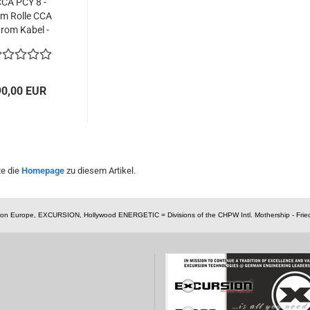
CA PCY 8 -
m Rolle CCA
trom Kabel -
9,6mm²...
90,00 EUR
te die
Homepage
zu diesem Artikel.
nsion Europe, EXCURSION, Hollywood ENERGETIC = Divisions of the CHPW Intl. Mothership - Fried