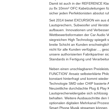
Damit ist auch in der REFERENCE Klas
zu 8x 10mm² OFC Kabelzuleitungen für
sicher jeden Perfektionisten absolut ru
Seit 2014 bietet EXCURSION ein aus d
Lautsprechern, Subwoofer und Verstärk
aufbauen. Innovationen und Verbesser
Wettbewerbsformaten der Car Audio Ve
siegreichen High Technology spiegelt s
breite Schicht an Kunden erschwingli
nicht für alle Kunden verfügbar…, ges
unsere authorisierten Fabrikpartner s
Standards in Fertigung und Verarbeitun
Neben einen unschlagbaren Preisleist
FUNCTION“ Ansatz selbsterklärte Phil
konstant hinterfragt und kommt wieder
Technologie SMD oder CHIP basierte Au
Neuzeitliche durchdachte Plug & Play
Lautsprecherwidergabe sich schlüssig d
behalten. Weitere Ausbauschritte den 
optionalen digitalen Mehrkanal Prozes
Smart Phone Musik streamen können. D