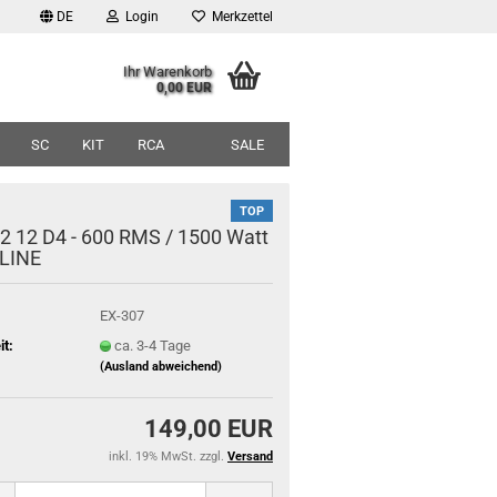
DE
Login
Merkzettel
Ihr Warenkorb
0,00 EUR
SC
KIT
RCA
SALE
TOP
2 12 D4 - 600 RMS / 1500 Watt
 LINE
EX-307
it:
ca. 3-4 Tage
(Ausland abweichend)
149,00 EUR
inkl. 19% MwSt. zzgl.
Versand