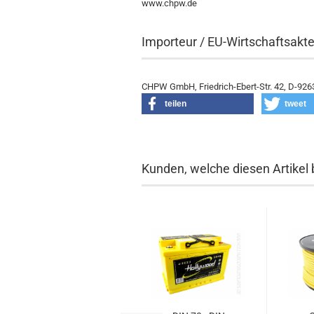
www.chpw.de
Importeur / EU-Wirtschaftsakt
CHPW GmbH, Friedrich-Ebert-Str. 42, D-92
teilen
tweet
Kunden, welche diesen Artikel 