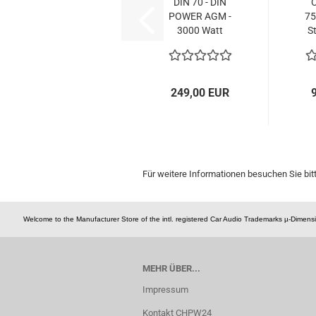
DIN 70 - DIN
C
POWER AGM -
75
3000 Watt
S
249,00 EUR
Für weitere Informationen besuchen Sie bit
Welcome to the Manufacturer Store of the intl. registered Car Audio Trademarks µ-Dime
MEHR ÜBER...
Impressum
Kontakt CHPW24