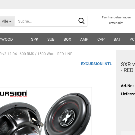
Suche...
Fachhandelsanfragen
Alle
erwünscht
LYWOOD
SPK
SUB
BOX
AMP
CAP
BAT
PC
R.v2 12 D4 - 600 RMS / 1500 Watt - RED LINE
SXR.v
EXCURSION INTL
- RED
Art.Nr.:
Lieferze