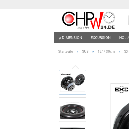
µ-DIMENSION
EXCURSION
HOL
»
»
»
Startseite
SUB
12“ / 30cm
SX