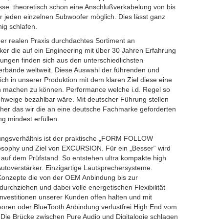
se theoretisch schon eine Anschlußverkabelung von bis
 jeden einzelnen Subwoofer möglich. Dies lässt ganz
hig schlafen.
er realen Praxis durchdachtes Sortiment an
er die auf ein Engineering mit über 30 Jahren Erfahrung
ungen finden sich aus den unterschiedlichsten
rbände weltweit. Diese Auswahl der führenden und
ich in unserer Produktion mit dem klaren Ziel diese eine
ch machen zu können. Performance welche i.d. Regel so
chweige bezahlbar wäre. Mit deutscher Führung stellen
icher das wir die an eine deutsche Fachmarke geforderten
g mindest erfüllen.
ungsverhältnis ist der praktische „FORM FOLLOW
osophy und Ziel von EXCURSION. Für ein „Besser“ wird
 auf dem Prüfstand. So entstehen ultra kompakte high
toverstärker. Einzigartige Lautsprechersysteme.
 Konzepte die von der OEM Anbindung bis zur
urchziehen und dabei volle energetischen Flexibilität
Investitionen unserer Kunden offen halten und mit
soren oder BlueTooth Anbindung verlustfrei High End vom
ie Brücke zwischen Pure Audio und Digitalogie schlagen