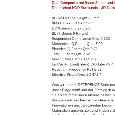
Dual Composite red linear Spider and
Red stiched HDR Surrounds - 3D Dust
VC Roll Range Height 35 mm
XMAX linear 13.5 / 27 mm
DC Widerstand 2x 3.2Ohm
BL @ Series 9 Parallel
Suspension Compliance Cms 0.133
Mechanical Q Factor Qms 5.29
Electrical Q Factor Qes 0.71
Total Q Factor Qts 0.62
Moving Mass Mms 174.2 g
Eq.Cas Air Load( liters) VAS Liter 42.4
Resonant Frequency Fs Hz 32
Effective Piston Area SD 471.4
Was wir unsere REFERENCE Serie nenn
unser Flaggschiff und der Einstieg 
SXR sind immer noch unsere besten B
Kumpels mit welchen sich andere aber 
Innovationen aus Jahrzehnten begegne
Materialien unserer Zeit und finden sic