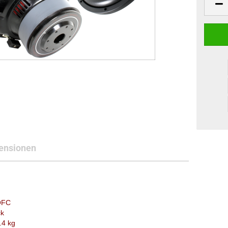
ensionen
OFC
ck
4 kg