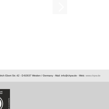
rich Ebert Str. 42 - D-92637 Weiden / Germany -
Mail: info@chpw.de - Web:
www.chpw.de